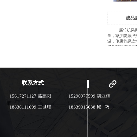
成品
腐竹机采用蒸汽提供热
量，减少能源浪
温，使腐竹起皮
够长时间连续生
锅底次数。 腐
线设备自带烘干
半成品腐竹有效
便切断晾挂。浆
风冷系统，大大
皮的时间。 设
联系方式
高，节省人工成
合理，布局结构
15617271127 葛高阳
15290977599 胡亚楠
节约生产车间占
层腐竹自动生产
18836111099 王世瑾
18339015088 邱 巧
端生产中间起皮
更大程度的减少
并且有效提升了
量。