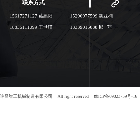
联系方式
高，节省人工成
合理，布局结构
节约生产车间占
15617271127 葛高阳
15290977599 胡亚楠
层腐竹自动生产
端生产中间起皮
18836111099 王世瑾
18339015088 邱 巧
更大程度的减少
并且有效提升了
量。
许昌智工机械制造有限公司 All right reserved
豫ICP备09023759号-16