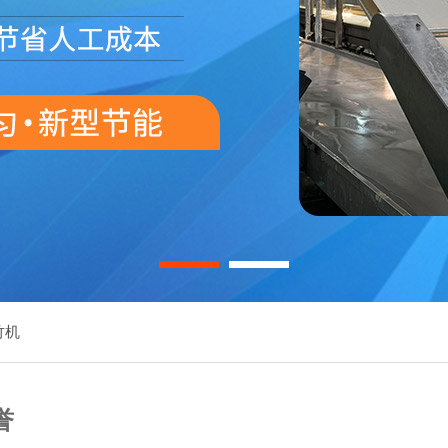
1
2
竹机
誉