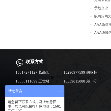
示范企业
以商招商
AAA级信
AAA级诚
联系方式
15617271127 葛高阳
15290977599 胡亚楠
18836111099 王世瑾
18339015088 邱 巧
请您留言
请您留下联系方式，马上给您回
电，您也可以拨打厂家电话：1561
7271127