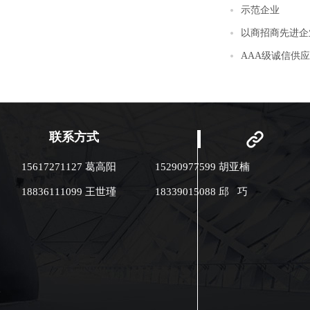
示范企业
以商招商先进企
AAA级诚信供
联系方式
15617271127 葛高阳
15290977599 胡亚楠
18836111099 王世瑾
18339015088 邱 巧