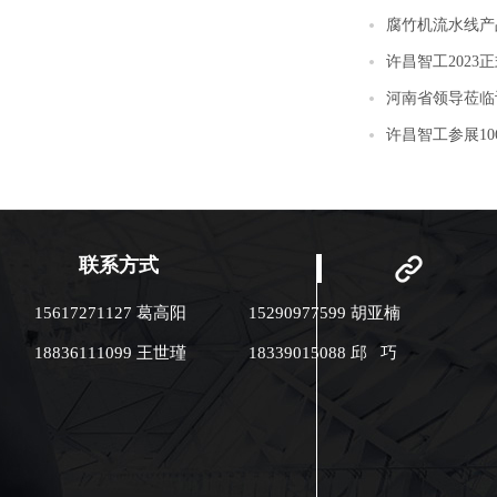
腐竹机流水线产
许昌智工202
河南省领导莅临
许昌智工参展1
联系方式
15617271127 葛高阳
15290977599 胡亚楠
18836111099 王世瑾
18339015088 邱 巧